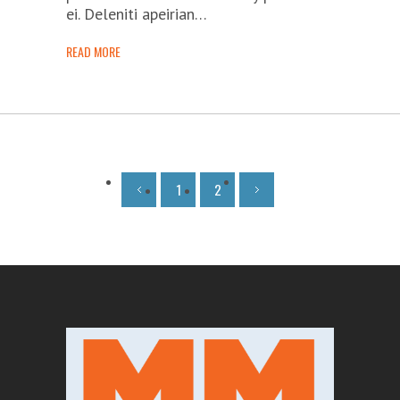
ei. Deleniti apeirian…
READ MORE
1
2